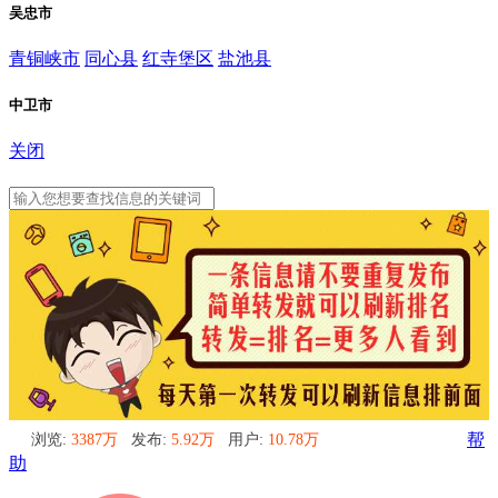
吴忠市
青铜峡市
同心县
红寺堡区
盐池县
中卫市
关闭
吴忠市
浏览:
3387万
发布:
5.92万
用户:
10.78万
帮
助