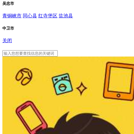
吴忠市
青铜峡市
同心县
红寺堡区
盐池县
中卫市
关闭
吴忠市