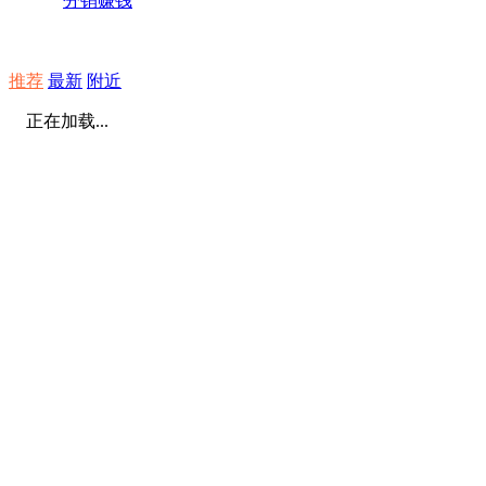
分销赚钱
推荐
最新
附近
正在加载...