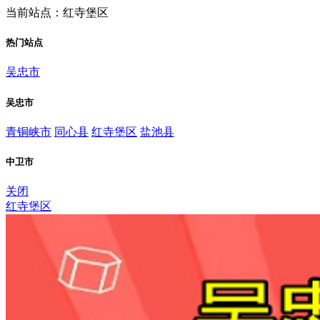
当前站点：红寺堡区
热门站点
吴忠市
吴忠市
青铜峡市
同心县
红寺堡区
盐池县
中卫市
关闭
红寺堡区