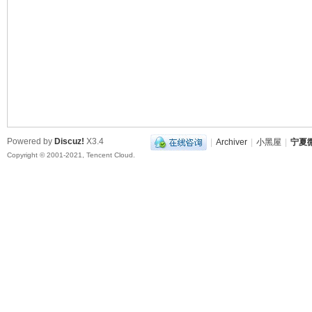
夏
Powered by
Discuz!
X3.4
|
Archiver
|
小黑屋
|
宁夏
Copyright © 2001-2021, Tencent Cloud.
微
向